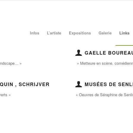
Infos
L’artiste
Expositions
Galerie
Links
GAELLE BOUREA
landscape… »
» Metteure en scène, comédienne,
QUIN , SCHRIJVER
MUSÉES DE SENL
verts »
« Oeuvres de Séraphine de Senli