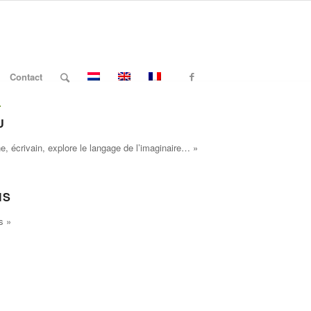
Contact
U
 écrivain, explore le langage de l’imaginaire… »
IS
s »