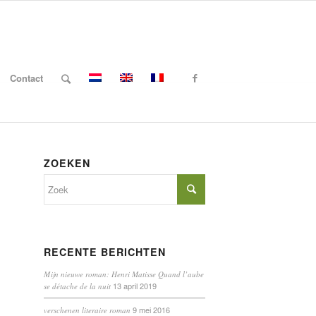
Contact
ZOEKEN
RECENTE BERICHTEN
Mijn nieuwe roman: Henri Matisse Quand l’aube
13 april 2019
se détache de la nuit
9 mei 2016
verschenen literaire roman