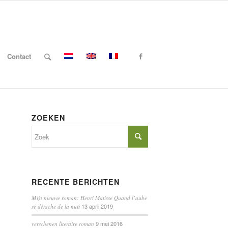
Contact
ZOEKEN
RECENTE BERICHTEN
Mijn nieuwe roman: Henri Matisse Quand l’aube
13 april 2019
se détache de la nuit
9 mei 2016
verschenen literaire roman